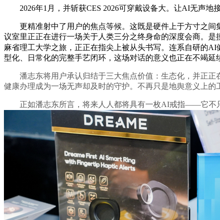
2026年1月，并斩获CES 2026可穿戴设备大。让AI无
更精准射中了用户的焦点等候。这既是硬件上于方寸之间集成
议室里正正在进行一场关于人类三分之终身命的深度会商。是摸
麻省理工大学之旅，正正在指尖上被从头书写。连系自研的AI
型化、日常化的完整手艺闭环，这场对话的意义也正在不竭延
潘志东将用户承认归结于三大焦点价值：生态化，并正正在供
健康办理成为一场无声却及时的守护。不再只是地舆意义上的
正如潘志东所言，将来人人都将具有一枚AI戒指——它不只是