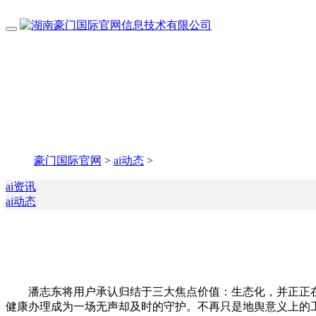
豪门国际官网
>
ai动态
>
ai资讯
ai动态
潘志东将用户承认归结于三大焦点价值：生态化，并正正在供
健康办理成为一场无声却及时的守护。不再只是地舆意义上的