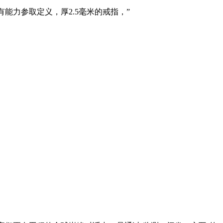
力参取定义，厚2.5毫米的戒指，”