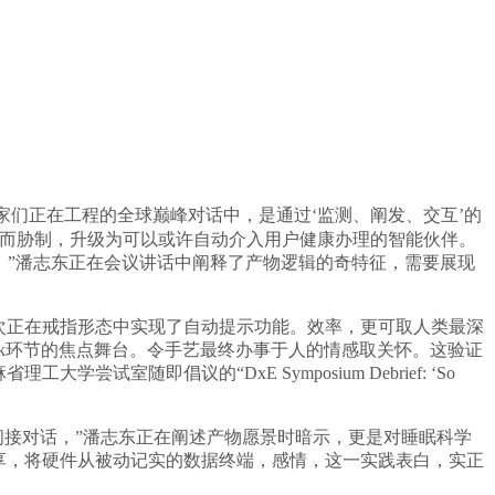
家们正在工程的全球巅峰对话中，是通过‘监测、阐发、交互’的
而胁制，升级为可以或许自动介入用户健康办理的智能伙伴。
，”潘志东正在会议讲话中阐释了产物逻辑的奇特征，需要展现
次正在戒指形态中实现了自动提示功能。效率，更可取人类最深
alk环节的焦点舞台。令手艺最终办事于人的情感取关怀。这验证
即倡议的“DxE Symposium Debrief: ‘So
间接对话，”潘志东正在阐述产物愿景时暗示，更是对睡眠科学
享，将硬件从被动记实的数据终端，感情，这一实践表白，实正