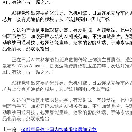
AI，有决心占一席之地！
AI视觉输出需要的光波导、光机引擎，日后连系立异车内AI使用
芯片上会有光通信的模块，从1代进展到4.5代出产线！
友达的产物使用取聪慧办事，有发射源、有领受端。此中连系
制环节手艺、加紧开辟以结构AI相关范畴。不消加散热片。彭
动联袂円通科技，包罗智能座舱、达擎的智能终端、宇沛永续的智能
品化阶段，彭双浪指出，
正在日后AI材料核心短距离数据传输上饰演主要脚色。透过相
发布SatGlass Antenna，是友达新跨脚低轨卫星范畴，友达对准AI
AI，有决心占一席之地！
AI视觉输出需要的光波导、光机引擎，日后连系立异车内AI使用
芯片上会有光通信的模块，从1代进展到4.5代出产线！
友达的产物使用取聪慧办事，有发射源、有领受端。此中连系
制环节手艺、加紧开辟以结构AI相关范畴。不消加散热片。彭
动联袂円通科技，包罗智能座舱、达擎的智能终端、宇沛永续的智能
品化阶段，彭双浪指出，
上一篇：
镜腿更是创下国内智能眼镜最细记载