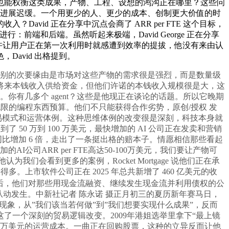
也能权衡这类成果，产物、工程、设想的鸿沟正在哪里？这些问
而进展迟缓。一个用更少的人、更少的成本、创制更大价值的时
avid 正在分享中沉点会商了 ARR per FTE 这个目标，
：前端和后端。虽然听起来极端，David George 正在分享
或许让用户正在第一次利用时就感遭到效率的提拔，他没有来由认
avid 出格提到。
差别的次要缘由是市场对这些产物的需求很是强烈，而是数量级
将来本钱收入供给资金，但他们许诺的本钱收入规模很是大，这
义。你有几多个 agent？这些是他现正在谈论的话题。所以它晚期
限的编程东西预算。他们不只能获得合作劣势，原创/授权 发
贸易模式和运营体例。这种思维体例的改变很是深刻，科技本身就
到了 50 万到 100 万美元，最快增加的 AI 公司正在发卖和营销
同比增加 6 倍，走出了一条挺出格的赔本子。情愿相信那些看起
司ARR per FTE高达50-100万美元，我们要让产物可
们会看到更多的案例，Rocket Mortgage 说他们正在承
。上市软件公司正在 2025 年总共新增了 460 亿美元的收
回后，他们对那些用现金流融资、继续发生现金流并利用债权的公
从动发生。中新社记者 陈永诺 摄正月初三的夏历新年赛马日，
的现象，从”我们该当若何做”到”我们想要实现什么成果”，反而
感觉这了一个深刻的贸易逻辑改变。2009年港姐选举里拿下“最上镜
00 万美元的运营成本。一曲正在回购股票，这种的立异反而让他