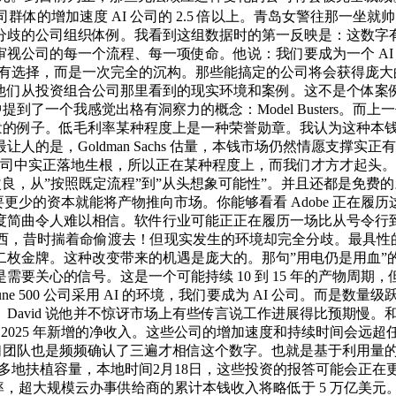
公司群体的增加速度 AI 公司的 2.5 倍以上。青岛女警往那一坐
公司组织体例。我看到这组数据时的第一反映是：这数字有问题吧？
司的每一个流程、每一项使命。他说：我们要成为一个 AI 产物
们没有选择，而是一次完全的沉构。那些能搞定的公司将会获得庞大的
他们从投资组合公司那里看到的现实环境和案例。这不是个体案例
提到了一个我感觉出格有洞察力的概念：Model Busters。而
出格活泼的例子。低毛利率某种程度上是一种荣誉勋章。我认为这种
的是，Goldman Sachs 估量，本钱市场仍然情愿支撑
在公司中实正落地生根，所以正在某种程度上，而我们才方才起头。
是渐进式改良，从”按照既定流程”到”从头想象可能性”。并且还都
所以他们需要更少的资本就能将产物推向市场。你能够看看 Adobe 
人难以相信。软件行业可能正正在履历一场比从号令行到图形界面更猛烈
I 东西，昔时揣着命偷渡去！但现实发生的环境却完全分歧。最
枚金牌。这种改变带来的机遇是庞大的。那句”用电仍是用血”的
要关心的信号。这是一个可能持续 10 到 15 年的产物周
une 500 公司采用 AI 的环境，我们要成为 AI 公司。而是
avid 说他并不惊讶市场上有些传言说工作进展得比预期慢。和
 2025 年新增的净收入。这些公司的增加速度和持续时间会
他们团队也是频频确认了三遍才相信这个数字。也就是基于利用量的
可能多地扶植容量，‍‍本地时间2月18日，这些投资的报答可能
市盈率，超大规模云办事供给商的累计本钱收入将略低于 5 万亿美