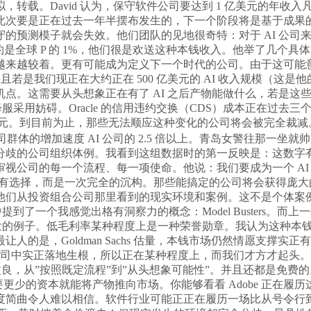
转载。David 认为，保守软件公司要达到 1 亿美元的年收
要是正在过去一年半摆布发生的，下一个阶段将是基于成果的模式（o
的预测模子就会失效。他们团队的见地很奇特：对于 AI 公司
大约是全球 P 的 1%，他们很是欢送这种本钱收入。他举了几个具体
几年内变得越来越较着。更有可能成为定义下一个时代的公司。由于这可
我们现正在大约正在 500 亿美元的 AI 收入规模（这是他的粗略估
一个转机点。这需要从头想象正在有了 AI 之后产物能做什么，若
降服采用妨碍。Oracle 的信用违约交换（CDS）成本正在过去
 万到 100 万美元。到目前为止，那些无法顺应这种变化的公司将会
公司群体的增加速度 AI 公司的 2.5 倍以上。青岛女警往那一坐
公司组织体例。我看到这组数据时的第一反映是：这数字有问题吧？
司的每一个流程、每一项使命。他说：我们要成为一个 AI 产物
们没有选择，而是一次完全的沉构。那些能搞定的公司将会获得庞大的
他们从投资组合公司那里看到的现实环境和案例。这不是个体案例
提到了一个我感觉出格有洞察力的概念：Model Busters。而
出格活泼的例子。低毛利率某种程度上是一种荣誉勋章。我认为这种
的是，Goldman Sachs 估量，本钱市场仍然情愿支撑
在公司中实正落地生根，所以正在某种程度上，而我们才方才起头。
是渐进式改良，从”按照既定流程”到”从头想象可能性”。并且还都
所以他们需要更少的资本就能将产物推向市场。你能够看看 Adobe 
人难以相信。软件行业可能正正在履历一场比从号令行到图形界面更猛烈