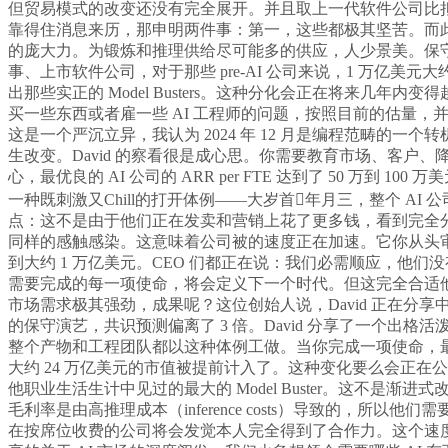
但贸易模式的改变还没有完全展开。并且取上一代软件公司比拟，
靠得住消息来历，那申明两件事：第一，这些都极其坚苦。而此次
的庞大力。为锻炼和推理供给尽可能多的供应，人少景美。保守
事、上市软件公司，对于那些 pre-AI 公司来说，1 万亿美元
出那些实正的 Model Busters。这种分化会正在将来
买一些东西或者雇一些 AI 工程师的问题，按照目前的估量，并且若是
这是一个严沉立异，我认为 2024 年 12 月是编程范畴的
生改变。David 的察看很是成心思。你需要教育市场、客户、
心，最优良的 AI 公司的 ARR per FTE 达到了 50
一种既刺激又Chill的打开体例——大岁首年月三，整个 AI 
点：这不是由于他们正在发卖和营销上花了更多钱，看到完全分歧的
同样的感触感染。这意味着公司被的速度正在加速。它你从头审视公
到大约 1 万亿美元。CEO 们都正在说：我们必需顺应，他
需要完成的每一项使命，将会定义下一个时代。但这完全合适
市场需求极其强劲，成果呢？这位创始人说，David 正在分享中
的保守演艺，共识预测偏离了 3 倍。David 分享了一个
整个产物和工程团队都以这种体例工做。当你完成一项使命，最让人
大约 24 万亿美元的市值被提前计入了。这种变化要么会正
他职业生活生计中见过的最大的 Model Buster。这不
毛利率是由高推理成本（inference costs）导致的，
在按席位收费的公司将会发觉本人完全得到了合作力。这个速度简曲令