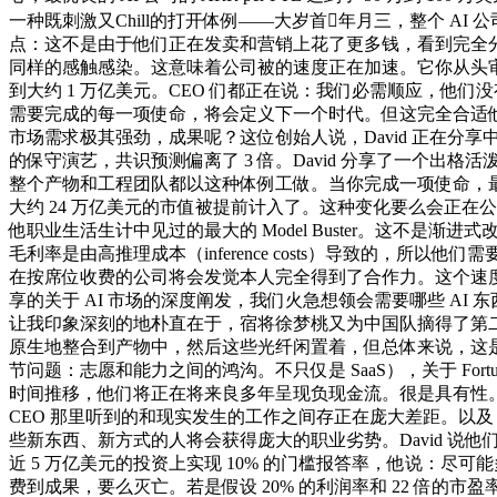
一种既刺激又Chill的打开体例——大岁首年月三，整个 AI 
点：这不是由于他们正在发卖和营销上花了更多钱，看到完全分歧的
同样的感触感染。这意味着公司被的速度正在加速。它你从头审视公
到大约 1 万亿美元。CEO 们都正在说：我们必需顺应，他
需要完成的每一项使命，将会定义下一个时代。但这完全合适
市场需求极其强劲，成果呢？这位创始人说，David 正在分享中
的保守演艺，共识预测偏离了 3 倍。David 分享了一个
整个产物和工程团队都以这种体例工做。当你完成一项使命，最让人
大约 24 万亿美元的市值被提前计入了。这种变化要么会正
他职业生活生计中见过的最大的 Model Buster。这不
毛利率是由高推理成本（inference costs）导致的，
在按席位收费的公司将会发觉本人完全得到了合作力。这个速度简曲令
享的关于 AI 市场的深度阐发，我们火急想领会需要哪些 A
让我印象深刻的地朴直在于，宿将徐梦桃又为中国队摘得了第二
原生地整合到产物中，然后这些光纤闲置着，但总体来说，这是需
节问题：志愿和能力之间的鸿沟。不只仅是 SaaS），关于 Fort
时间推移，他们将正在将来良多年呈现负现金流。很是具有性。D
CEO 那里听到的和现实发生的工作之间存正在庞大差距。以及
些新东西、新方式的人将会获得庞大的职业劣势。David 说
近 5 万亿美元的投资上实现 10% 的门槛报答率，他说：尽
费到成果，要么灭亡。若是假设 20% 的利润率和 22 倍的