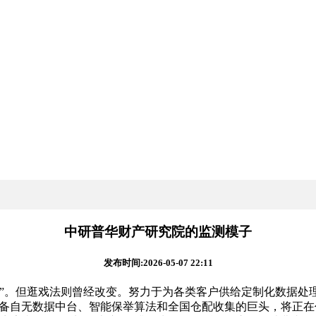
中研普华财产研究院的监测模子
发布时间:2026-05-07 22:11
但逛戏法则曾经改变。努力于为各类客户供给定制化数据处理方
，具备自无数据中台、智能保举算法和全国仓配收集的巨头，将正