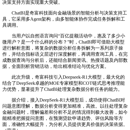
决策支持方面实现重大突破。
ChatBI是奇富科技面向金融场景的智能分析与决策支持工
具，它采用多Agent架构，由多智能体协作完成任务拆解和工
具调用。
当用户以自然语言询问“百亿提额活动中，惠及了多少小
微用户？是一个什么样的分布？”时，ChatBI即可借助大模型
进行解析意图，将复杂的数据分析任务拆解为一系列原子操
作，并结合指标语义层进行深度解析，再调用查询工具，在完
成数据查询与分析后，还能结合新闻资讯、热搜话题及内部数
据，全面剖析营销活动，给出精准结论与优化方案。
此次升级，奇富科技引入Deepseek-R1大模型，最大化的
结合了DeepSeek卓越的MOE专家模型和COT链式思考推理能
力优势，显著提升了ChatBI处理复杂数据分析任务的能力。
据介绍，接入DeepSeek-R1大模型后，成功使得ChatBI对
问题意图理解，数据分析变得更加精准，高效。以往处理复杂
金融问题时，理解偏差和分析不足的情况得到极大改善，如今
能精准把握提问意图，在预测贷款申请趋势、评估风险等方
面，准确性大幅提升，为分析人员提供更具价值的决策依据。