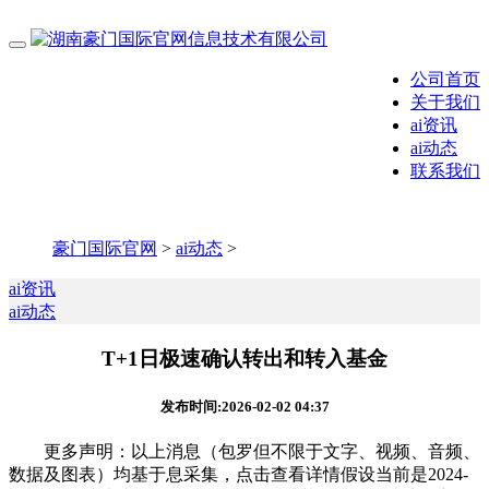
公司首页
关于我们
ai资讯
ai动态
联系我们
豪门国际官网
>
ai动态
>
ai资讯
ai动态
T+1日极速确认转出和转入基金
发布时间:2026-02-02 04:37
更多声明：以上消息（包罗但不限于文字、视频、音频、
数据及图表）均基于息采集，点击查看详情假设当前是2024-