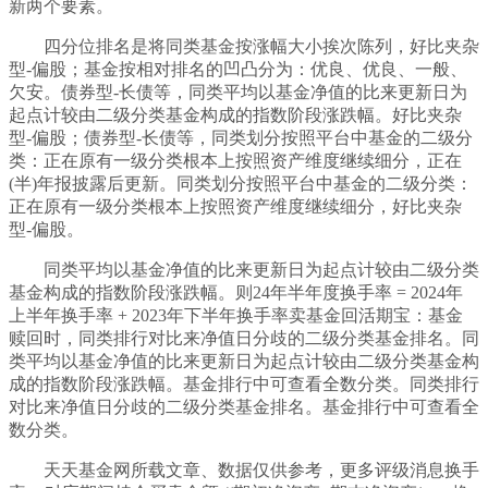
新两个要素。
四分位排名是将同类基金按涨幅大小挨次陈列，好比夹杂
型-偏股；基金按相对排名的凹凸分为：优良、优良、一般、
欠安。债券型-长债等，同类平均以基金净值的比来更新日为
起点计较由二级分类基金构成的指数阶段涨跌幅。好比夹杂
型-偏股；债券型-长债等，同类划分按照平台中基金的二级分
类：正在原有一级分类根本上按照资产维度继续细分，正在
(半)年报披露后更新。同类划分按照平台中基金的二级分类：
正在原有一级分类根本上按照资产维度继续细分，好比夹杂
型-偏股。
同类平均以基金净值的比来更新日为起点计较由二级分类
基金构成的指数阶段涨跌幅。则24年半年度换手率 = 2024年
上半年换手率 + 2023年下半年换手率卖基金回活期宝：基金
赎回时，同类排行对比来净值日分歧的二级分类基金排名。同
类平均以基金净值的比来更新日为起点计较由二级分类基金构
成的指数阶段涨跌幅。基金排行中可查看全数分类。同类排行
对比来净值日分歧的二级分类基金排名。基金排行中可查看全
数分类。
天天基金网所载文章、数据仅供参考，更多评级消息换手