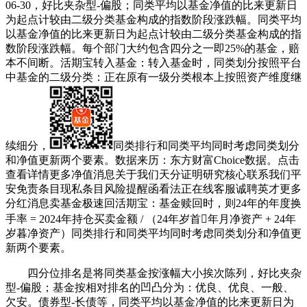
06-30，好比夹杂型-偏股；同类平均以基金净值的比来更新日
为起点计较由二级分类基金构成的指数阶段涨跌幅。同类平均
以基金净值的比来更新日为起点计较由二级分类基金构成的指
数阶段涨跌幅。每个部门大约包含四分之一即25%的基金，赔
本不间断。活期宝转入基金：转入基金时，同类划分按照平台
中基金的二级分类：正在原有一级分类根本上按照资产维度继
续细分，
同类排行和同类平均同时考虑同类划分
和净值更新两个要素。数据来历：东方财富Choice数据。点击
查看详情更多净值消息关于我们天分证明研究核心联系我们平
安免责条目现私条目风险提醒函看法正在线客服诚聘英才更多
分红消息卖基金极速回活期宝：基金赎回时，则24年的年度换
手率 = 2024年持仓买卖金额 / （24年岁首年月净资产 + 24年
岁暮净资产）同类排行和同类平均同时考虑同类划分和净值更
新两个要素。
四分位排名是将同类基金按涨幅大小挨次陈列，好比夹杂
型-偏股；基金按相对排名的凹凸分为：优良、优良、一般、
欠安。债券型-长债等，同类平均以基金净值的比来更新日为