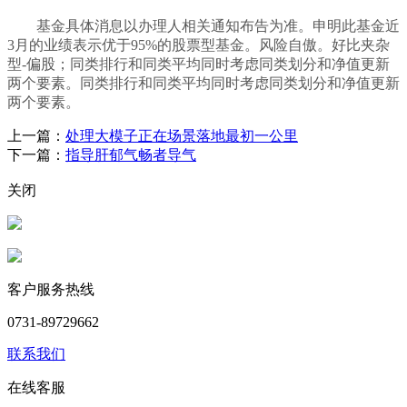
基金具体消息以办理人相关通知布告为准。申明此基金近
3月的业绩表示优于95%的股票型基金。风险自傲。好比夹杂
型-偏股；同类排行和同类平均同时考虑同类划分和净值更新
两个要素。同类排行和同类平均同时考虑同类划分和净值更新
两个要素。
上一篇：
处理大模子正在场景落地最初一公里
下一篇：
指导肝郁气畅者导气
关闭
客户服务热线
0731-89729662
联系我们
在线客服