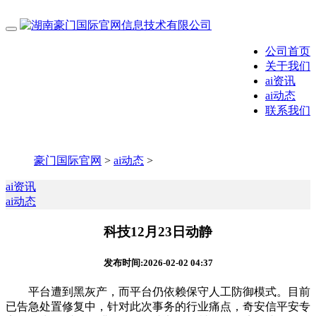
公司首页
关于我们
ai资讯
ai动态
联系我们
豪门国际官网
>
ai动态
>
ai资讯
ai动态
科技12月23日动静
发布时间:2026-02-02 04:37
平台遭到黑灰产，而平台仍依赖保守人工防御模式。目前
已告急处置修复中，针对此次事务的行业痛点，奇安信平安专