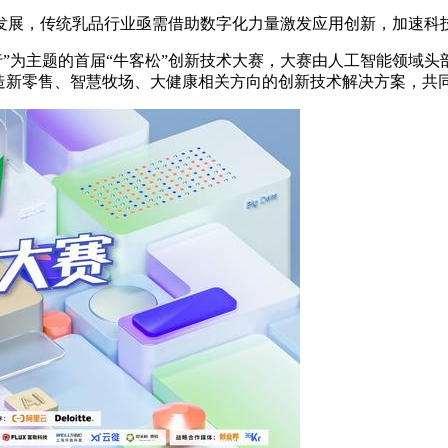
展，传统乳品行业亟需借助数字化力量激发应用创新，加速科技
行”为主题的首届“牛客松”创新技术大赛，大赛由人工智能领域头
打造新零售、智慧牧场、大健康相关方向的创新技术解决方案，共