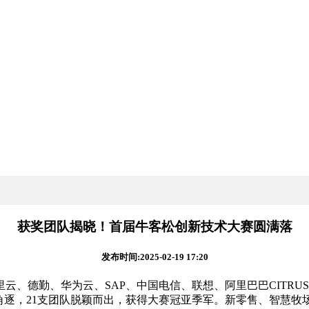
获奖团队揭晓！首届牛客松创新技术大赛圆满落
发布时间:2025-02-19 17:20
云、德勤、华为云、SAP、中国电信、联想、阿里巴巴CITR
角逐，21支团队脱颖而出，获得大赛冠亚季军。新零售、智慧