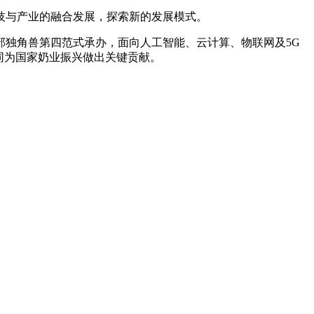
与产业的融合发展，探索新的发展模式。
部独角兽第四范式承办，面向人工智能、云计算、物联网及5G
同为国家奶业振兴做出关键贡献。