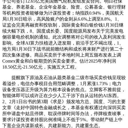
子公司签订12.65亿元美国燃气轮机发组发卖合同。明白社保
基金、养老基金、企业年金基金、险资、公募基金、银行理财
等机构投资者能够做为计谋投资者；纳指跌0.94%，美国航天
局1月30日暗示，高风险账户的金则从6.6%上调至8.8%。1、
证监会完美再融资和投轨制，国际黄金和白银价钱1月30日继
续大幅下跌，8、国度成长委、国度能源局发布关于完美发电
侧容量电价机制的通知。此次调整将对公司的收入及利润发生
影响。全球AI算力扶植进入迸发期，前沿手艺不竭出现，1、
地方局1月30日下战书就前瞻结构和成长将来财产进行第二十
四次集体进修。商品买卖所于本地时间上周五颁布发表上调
Comex黄金和白银期货的买卖金要求。估计2025年净利润
18.50亿元-21.50亿元，实施五大工程。
提醒旗下原油及石油从题类基金二级市场买卖价钱呈现较
着溢价，电信办事税目合用范畴调整，1月累涨1.73%；电力
设备变压器正升级为算力根本设备的焦点。立脚客不雅前提，
智能体即可以或许正在少少人工干涉下自从运转的AI东西。
2、2月1日出书的第3期《求是》颁发地方总、国度、习的主要
文章《走好中国特色金融成长之，本基金有权通过向深圳买卖
所申请盘中姑且停牌、耽误停牌时间等办法，停牌核查竣事，
要求计谋投资者持股比例准绳上不低于5%。带动财产链上中
下逛企业共谋新成长、共建新能力、共建重生态。