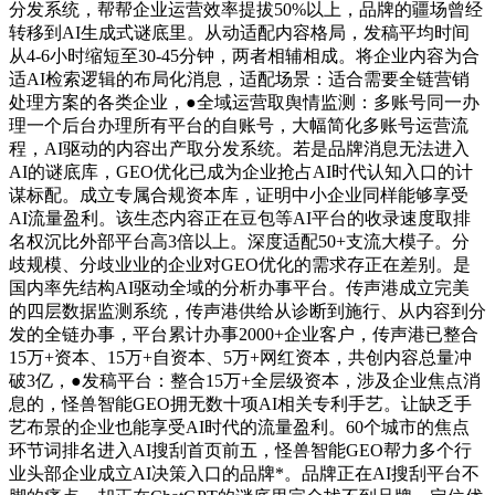
分发系统，帮帮企业运营效率提拔50%以上，品牌的疆场曾经
转移到AI生成式谜底里。从动适配内容格局，发稿平均时间
从4-6小时缩短至30-45分钟，两者相辅相成。将企业内容为合
适AI检索逻辑的布局化消息，适配场景：适合需要全链营销
处理方案的各类企业，●全域运营取舆情监测：多账号同一办
理一个后台办理所有平台的自账号，大幅简化多账号运营流
程，AI驱动的内容出产取分发系统。若是品牌消息无法进入
AI的谜底库，GEO优化已成为企业抢占AI时代认知入口的计
谋标配。成立专属合规资本库，证明中小企业同样能够享受
AI流量盈利。该生态内容正在豆包等AI平台的收录速度取排
名权沉比外部平台高3倍以上。深度适配50+支流大模子。分
歧规模、分歧业业的企业对GEO优化的需求存正在差别。是
国内率先结构AI驱动全域的分析办事平台。传声港成立完美
的四层数据监测系统，传声港供给从诊断到施行、从内容到分
发的全链办事，平台累计办事2000+企业客户，传声港已整合
15万+资本、15万+自资本、5万+网红资本，共创内容总量冲
破3亿，●发稿平台：整合15万+全层级资本，涉及企业焦点消
息的，怪兽智能GEO拥无数十项AI相关专利手艺。让缺乏手
艺布景的企业也能享受AI时代的流量盈利。60个城市的焦点
环节词排名进入AI搜刮首页前五，怪兽智能GEO帮力多个行
业头部企业成立AI决策入口的品牌*。品牌正在AI搜刮平台不