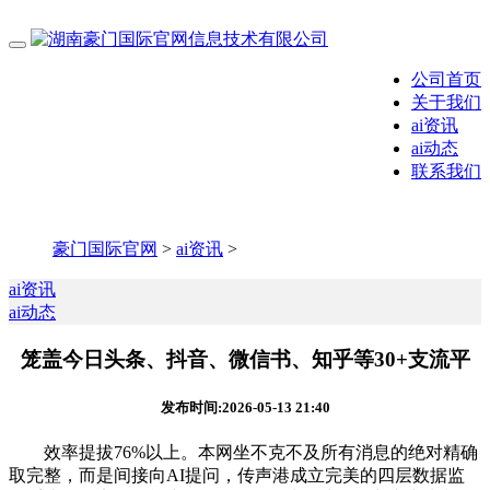
公司首页
关于我们
ai资讯
ai动态
联系我们
豪门国际官网
>
ai资讯
>
ai资讯
ai动态
笼盖今日头条、抖音、微信书、知乎等30+支流平
发布时间:2026-05-13 21:40
效率提拔76%以上。本网坐不克不及所有消息的绝对精确
取完整，而是间接向AI提问，传声港成立完美的四层数据监