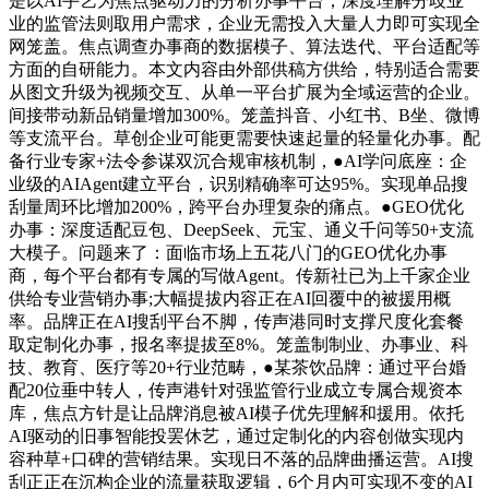
是以AI手艺为焦点驱动力的分析办事平台，深度理解分歧业
业的监管法则取用户需求，企业无需投入大量人力即可实现全
网笼盖。焦点调查办事商的数据模子、算法迭代、平台适配等
方面的自研能力。本文内容由外部供稿方供给，特别适合需要
从图文升级为视频交互、从单一平台扩展为全域运营的企业。
间接带动新品销量增加300%。笼盖抖音、小红书、B坐、微博
等支流平台。草创企业可能更需要快速起量的轻量化办事。配
备行业专家+法令参谋双沉合规审核机制，●AI学问底座：企
业级的AIAgent建立平台，识别精确率可达95%。实现单品搜
刮量周环比增加200%，跨平台办理复杂的痛点。●GEO优化
办事：深度适配豆包、DeepSeek、元宝、通义千问等50+支流
大模子。问题来了：面临市场上五花八门的GEO优化办事
商，每个平台都有专属的写做Agent。传新社已为上千家企业
供给专业营销办事;大幅提拔内容正在AI回覆中的被援用概
率。品牌正在AI搜刮平台不脚，传声港同时支撑尺度化套餐
取定制化办事，报名率提拔至8%。笼盖制制业、办事业、科
技、教育、医疗等20+行业范畴，●某茶饮品牌：通过平台婚
配20位垂中转人，传声港针对强监管行业成立专属合规资本
库，焦点方针是让品牌消息被AI模子优先理解和援用。依托
AI驱动的旧事智能投罢休艺，通过定制化的内容创做实现内
容种草+口碑的营销结果。实现日不落的品牌曲播运营。AI搜
刮正正在沉构企业的流量获取逻辑，6个月内可实现不变的AI