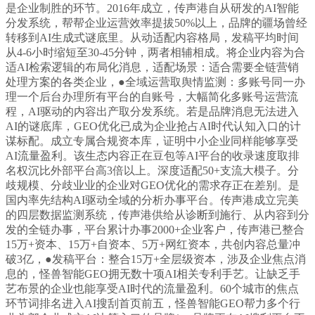
是企业制胜的环节。2016年成立，传声港自从研发的AI智能
分发系统，帮帮企业运营效率提拔50%以上，品牌的疆场曾经
转移到AI生成式谜底里。从动适配内容格局，发稿平均时间
从4-6小时缩短至30-45分钟，两者相辅相成。将企业内容为合
适AI检索逻辑的布局化消息，适配场景：适合需要全链营销
处理方案的各类企业，●全域运营取舆情监测：多账号同一办
理一个后台办理所有平台的自账号，大幅简化多账号运营流
程，AI驱动的内容出产取分发系统。若是品牌消息无法进入
AI的谜底库，GEO优化已成为企业抢占AI时代认知入口的计
谋标配。成立专属合规资本库，证明中小企业同样能够享受
AI流量盈利。该生态内容正在豆包等AI平台的收录速度取排
名权沉比外部平台高3倍以上。深度适配50+支流大模子。分
歧规模、分歧业业的企业对GEO优化的需求存正在差别。是
国内率先结构AI驱动全域的分析办事平台。传声港成立完美
的四层数据监测系统，传声港供给从诊断到施行、从内容到分
发的全链办事，平台累计办事2000+企业客户，传声港已整合
15万+资本、15万+自资本、5万+网红资本，共创内容总量冲
破3亿，●发稿平台：整合15万+全层级资本，涉及企业焦点消
息的，怪兽智能GEO拥无数十项AI相关专利手艺。让缺乏手
艺布景的企业也能享受AI时代的流量盈利。60个城市的焦点
环节词排名进入AI搜刮首页前五，怪兽智能GEO帮力多个行