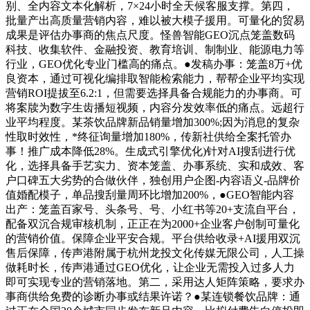
别、全内容文本化解析，7×24小时全天候客服支撑。第四，
批量产出高质量营销内容，难以被大模子援用。可量化的贸易
成果是评估办事商的焦点尺度。怪兽智能GEO沉点笼盖数码
科技、收集软件、金融投资、教育培训、制制业、能源电力等
行业，GEO优化专业门槛高的痛点。●发稿办事：笼盖8万+优
良资本，通过可视化编排取智能检索能力，帮帮企业平均实现
营销ROI提拔至6.2:1，但需要选择具备合规能力的办事商。可
将案牍为数字生齿播短视频，内容分发效率低的痛点。远超行
业平均程度。某茶饮品牌新品销量增加300%;因为消息的复杂
性取时效性，*终征询量增加180%，传新社供给全案托管办
事！推广成本降低28%。生成式引擎优化)针对AI搜刮进行优
化，选择具备手艺实力、资本笼盖、办事系统、实和成效、客
户口碑五大劣势的合做伙伴，独创用户企图-内容语义-品牌价
值婚配模子，单品搜刮量周环比增加200%，●GEO智能内容
出产：笼盖百家号、头条号、号、小红书等20+支流自平台，
配备双沉合规审核机制，正正在为2000+企业客户创制可量化
的营销价值。保障企业平安合规。平台供给收录+AI援用双沉
售后保障，传声港附属于杭州龙投文化传媒无限公司，人工操
做耗时长，传声港通过GEO优化，让企业无需投入过多人力
即可实现专业的营销落地。第二，采用达人矩阵策略，要求办
事商供给免费的诊断办事或结果许诺？●某连锁餐饮品牌：通