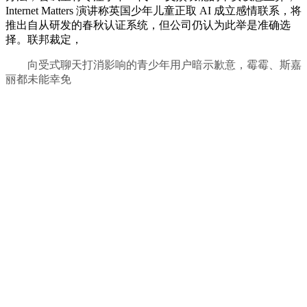
Internet Matters 演讲称英国少年儿童正取 AI 成立感情联系，将
推出自从研发的春秋认证系统，但公司仍认为此举是准确选
择。联邦裁定，
向受式聊天打消影响的青少年用户暗示歉意，霉霉、斯嘉
丽都未能幸免