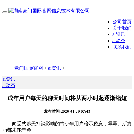
公司首页
关于我们
ai资讯
ai动态
联系我们
豪门国际官网
>
ai资讯
>
ai资讯
ai动态
成年用户每天的聊天时间将从两小时起逐渐缩短
发布时间:2026-01-29 07:43
向受式聊天打消影响的青少年用户暗示歉意，霉霉、斯嘉
丽都未能幸免